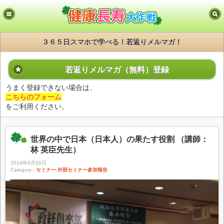
３６５日スマホで学べる！若返りメルマガ！
若返りメルマガ（無料）登録
うまく登録できない場合は、
こちらのフォーム
をご利用ください。
世界の中で日本（日本人）の果たす役割 （講師：
林 英臣先生）
2014年9月20日
Category -
セミナー
,
外部セミナー参加報告