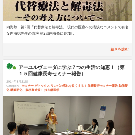
内海塾 第2回「代替療法と解毒法」 現代の医療への痛快なコメントで有名
な内海聡先生の講演 第2回内海塾に参加し
続きを読む
アーユルヴェーダに学ぶ７つの生活の知恵！（第
１５回健康長寿セミナー報告）
2014年8月21日
Category -
セミナー
,
デトックス
,
リンパの流れを良くする！
,
健康長寿セミナー報告
,
動脈硬
化
,
動脈硬化、脳梗塞対策！
,
抗加齢医学