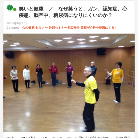
笑いと健康 ／ なぜ笑うと、ガン、認知症、心
疾患、脳卒中、糖尿病になりにくいのか？
2014年9月16日
Category -
心の健康
,
セミナー
,
外部セミナー参加報告
,
笑顔が心身を健康にする！