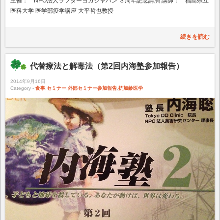
主催： NPO法人ラフターヨガジャパン ３周年記念講演 講師： 福島県立
医科大学 医学部疫学講座 大平哲也教授
続きを読む
代替療法と解毒法（第2回内海塾参加報告）
2014年9月16日
Category -
食事
,
セミナー
,
外部セミナー参加報告
,
抗加齢医学