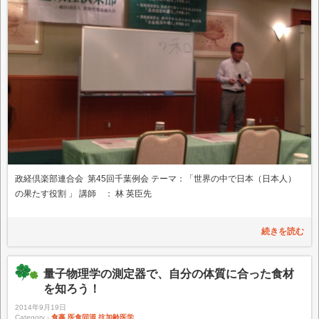
政経倶楽部連合会 第45回千葉例会 テーマ：「世界の中で日本（日本人）
の果たす役割 」 講師 ： 林 英臣先
続きを読む
量子物理学の測定器で、自分の体質に合った食材
を知ろう！
2014年9月19日
Category -
食事
,
医食同源
,
抗加齢医学