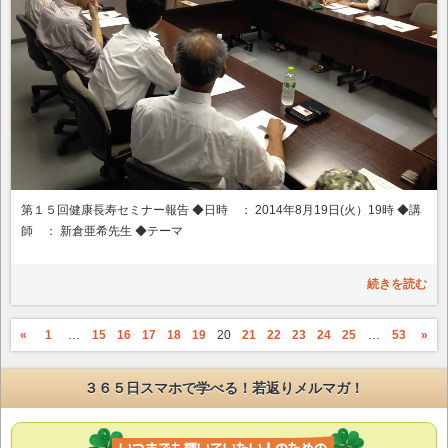
第１５回健康長寿セミナー報告 ◆日時 ： 2014年8月19日(火）19時 ◆講
師 ： 新倉亜希先生 ◆テーマ
続きを読む
«
1
…
15
16
17
18
19
20
21
22
23
24
25
…
53
»
３６５日スマホで学べる！若返りメルマガ！