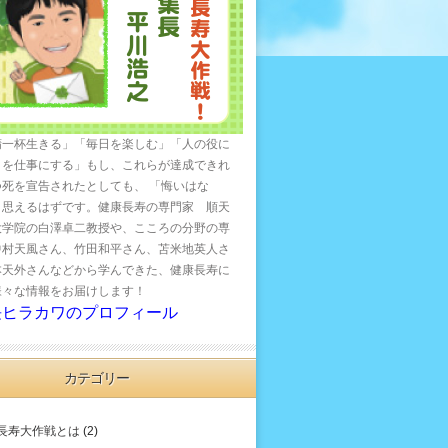
精一杯生きる」「毎日を楽しむ」「人の役に
とを仕事にする」もし、これらが達成できれ
つ死を宣告されたとしても、 「悔いはな
と思えるはずです。健康長寿の専門家 順天
大学院の白澤卓二教授や、こころの分野の専
中村天風さん、竹田和平さん、苫米地英人さ
本天外さんなどから学んできた、健康長寿に
様々な情報をお届けします！
長ヒラカワのプロフィール
カテゴリー
長寿大作戦とは
(2)