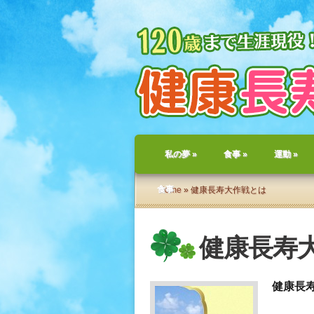
私の夢
»
食事
»
運動
»
食事
Home
» 健康長寿大作戦とは
健康長寿
健康長