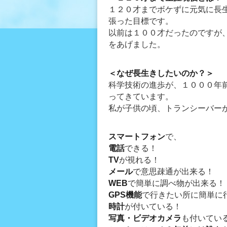
１２０才までボケずに元気に長
張った目標です。
以前は１００才だったのですが
をあげました。
＜なぜ長生きしたいのか？＞
科学技術の進歩が、１０００年
ってきています。
私が子供の頃、トランシーバー
スマートフォン
で、
電話
できる！
TV
が視れる！
メール
で意思疎通が出来る！
WEB
で簡単に調べ物が出来る！
GPS機能
で行きたい所に簡単に
時計
が付いている！
写真・ビデオカメラ
も付いてい