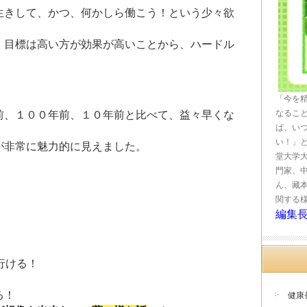
生きして、かつ、何かしら働こう！という少々欲
、目標は高い方が効果が高いことから、ハードル
「今を
なるこ
前、１００年前、１０年前と比べて、益々早くな
ば、い
い！」
が非常に魅力的に見えました。
堂大学
門家、
ん、藏
関する
編集
行ける！
る！
健康