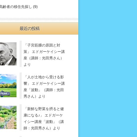
高齢者の移住先探し
(9)
最近の投稿
「子宮筋腫の原因と対
策」 エドガーケイシー講
座（講師：光田秀さん）
より
「人が土地から受ける影
響」 エドガーケイシー講
座「波動」（講師：光田
秀さん）より
「新鮮な野菜を摂ると健
康になる♪」 エドガーケ
イシー講座「波動」（講
師：光田秀さん）より