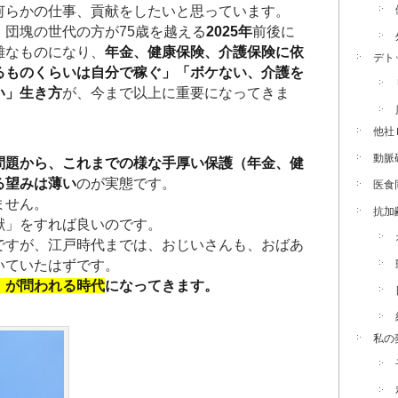
何らかの仕事、貢献をしたいと思っています。
、団塊の世代の方が75歳を越える
2025年
前後に
難なものになり、
年金、健康保険、介護保険に依
デト
るものくらいは自分で稼ぐ」「ボケない、介護を
い」生き方
が、今まで以上に重要になってきま
他社
動脈
問題から、これまでの様な手厚い保護（年金、健
る望みは薄い
のが実態です。
医食
ません。
抗加
献」をすれば良いのです。
ですが、江戸時代までは、おじいさんも、おばあ
いていたはずです。
」が問われる時代
になってきます。
私の