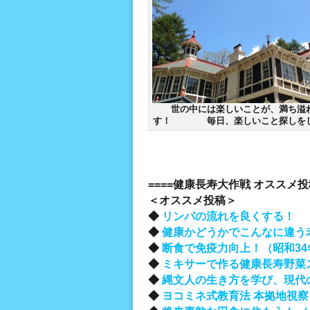
世の中には楽しいことが、満ち溢
す！ 毎日、楽しいこと探しをし
====健康長寿大作戦 オススメ投稿
＜オススメ投稿＞
◆
リンパの流れを良くする！
◆
健康かどうかでこんなに違う
◆
断食で免疫力向上！（昭和34
◆
ミキサーで作る健康長寿野菜
◆
縄文人の生き方を学び、現代
◆
ヨコミネ式教育法 本拠地視察