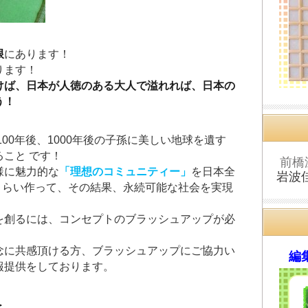
限
にあります！
ります！
けば、日本が人徳のある大人で溢れれば、日本の
う！
00年後、1000年後の子孫に美しい地球を遺す
こと です！
前橋
様に魅力的な
「理想のコミュニティー」
を日本全
岩波
国くらい作って、その結果、永続可能な社会を実現
を創るには、コンセプトのブラッシュアップが必
念に共感頂ける方、ブラッシュアップにご協力い
編集
報提供をしております。
＞