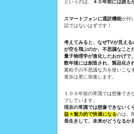
というのは、
４０年前には誰も
スマートフォンに
通訳機能
が付
話ではないはずです！
考えてみると、
なぜTVが見え
が空を飛ぶのか、
不思議なこと
量子物理学が進化したおかげで
数年後には創造され、製品化さ
素粒子の不思議な力を使いこな
進歩は更に加速します。
１００年前の常識では想像でき
プしています。
現在の常識では想像できないく
益々魅力的で快適になる
のは、
長生きして、未来がどうなるか