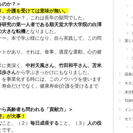
るのか？＞
り、介護を受けては意味が無い。
できるのか？」これは長年の疑問でした。
寿研究の第一人者である順天堂大学大学院の白澤
の大きな転機
となりました。
ナー、本で学ぶ様になり、自ら実践して、この問
楽し
ントがあり、それは、食事、適度な運動、心の健
常に奥深く、
中村天風さん、竹田和平さん、苫米
田歩さん
から学ぶきっかけにもなりました。
温泉
」
を事業化する時には、このノウハウを使います
オス
、寿命だけでなく、健康寿命(介護を受けるまで
未分
TOP
から高齢者も問われる「貢献力」＞
イン
斐」が大事！
セミ
む
こと、（２）
毎日成長する
こと、（３）
人の役
とです。