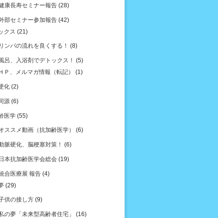
健康長寿セミナー報告
(28)
外部セミナー参加報告
(42)
ックス
(21)
リンパの流れを良くする！
(8)
風呂、入浴剤でデトックス！
(5)
ＨＰ、メルマガ情報（転記）
(1)
硬化
(2)
同源
(6)
齢医学
(55)
オススメ動画（抗加齢医学）
(6)
動脈硬化、脳梗塞対策！
(6)
日本抗加齢医学会総会
(19)
統合医療展 報告
(4)
夢
(29)
子供の接し方
(9)
私の夢「未来型高齢者住宅」
(16)