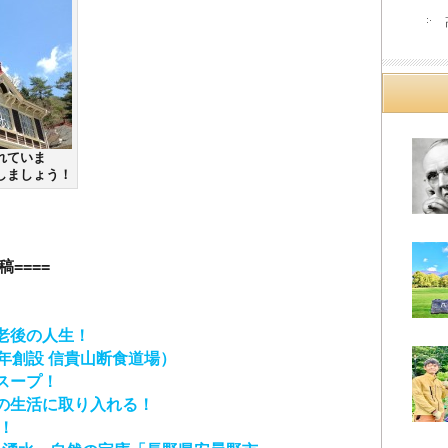
れていま
ましょう！
====
老後の人生！
年創設 信貴山断食道場）
スープ！
の生活に取り入れる！
！