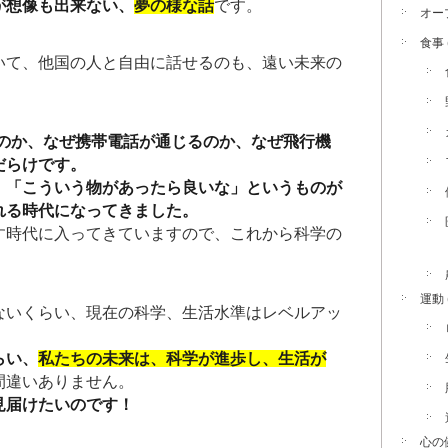
が想像も出来ない、
夢の様な話
です。
オー
食事
いて、他国の人と自由に話せるのも、遠い未来の
るのか、なぜ携帯電話が通じるのか、なぜ飛行機
だらけです。
、「こういう物があったら良いな」というものが
れる時代になってきました。
す時代に入ってきていますので、これから科学の
運動
ないくらい、現在の科学、生活水準はレベルアッ
らい、
私たちの未来は、科学が進歩し、生活が
間違いありません。
見届けたいのです！
心の