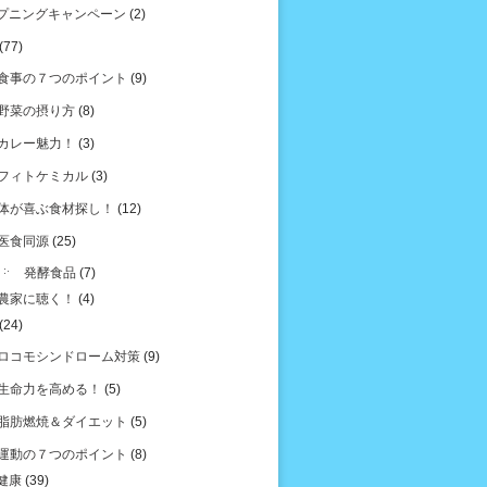
プニングキャンペーン
(2)
(77)
食事の７つのポイント
(9)
野菜の摂り方
(8)
カレー魅力！
(3)
フィトケミカル
(3)
体が喜ぶ食材探し！
(12)
医食同源
(25)
発酵食品
(7)
農家に聴く！
(4)
(24)
ロコモシンドローム対策
(9)
生命力を高める！
(5)
脂肪燃焼＆ダイエット
(5)
運動の７つのポイント
(8)
健康
(39)