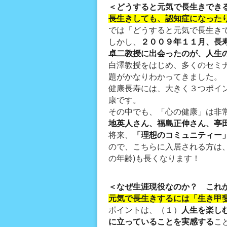
＜どうすると元気で長生きでき
長生きしても、認知症になった
では「どうすると元気で長生き
しかし、
２００９年１１月、長
卓二教授に出会ったのが、人生
白澤教授をはじめ、多くのセミ
題がかなりわかってきました。
健康長寿には、大きく３つポイ
康です。
その中でも、「心の健康」は非
地英人さん、福島正伸さん、亭
将来、
「理想のコミュニティー
ので、こちらに入居される方は
の年齢)も長くなります！
＜なぜ生涯現役なのか？ これ
元気で長生きするには「生き甲
ポイントは、（１）
人生を楽し
に立っていることを実感する
こ