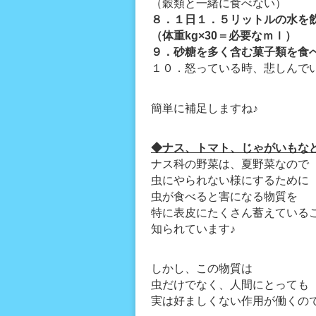
（穀類と一緒に食べない）
８．１日１．５リットルの水を
（体重kg×30＝必要なｍｌ）
９．砂糖を多く含む菓子類を食
１０．怒っている時、悲しんで
簡単に補足しますね♪
◆ナス、トマト、じゃがいもな
ナス科の野菜は、夏野菜なので
虫にやられない様にするために
虫が食べると害になる物質を
特に表皮にたくさん蓄えている
知られています♪
しかし、この物質は
虫だけでなく、人間にとっても
実は好ましくない作用が働くの