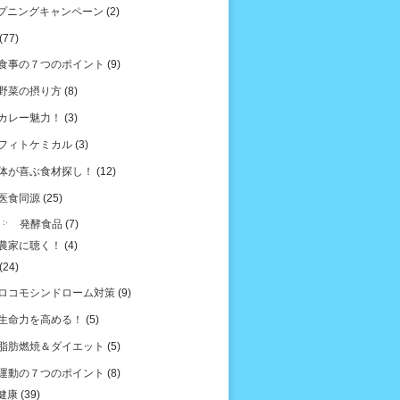
プニングキャンペーン
(2)
(77)
食事の７つのポイント
(9)
野菜の摂り方
(8)
カレー魅力！
(3)
フィトケミカル
(3)
体が喜ぶ食材探し！
(12)
医食同源
(25)
発酵食品
(7)
農家に聴く！
(4)
(24)
ロコモシンドローム対策
(9)
生命力を高める！
(5)
脂肪燃焼＆ダイエット
(5)
運動の７つのポイント
(8)
健康
(39)