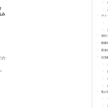
け
込み
デト
他社
動脈
医食
抗加
どの
が
私の