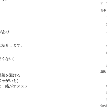
オー
食事
があり
ご紹介します。
良くない）
運動
野菜を避ける
じゃがいも）
と一緒がオススメ
）
心の