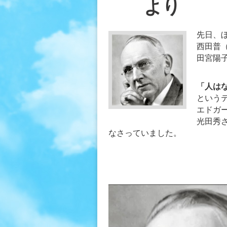
より
先日、
西田普
田宮陽
「人は
という
エドガ
光田秀
なさっていました。