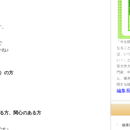
す。
「今を
で
なるこ
ね♪
ば、い
い！」
堂大学
門家、
）の方
ん、藏
関する
編集
いる方、関心のある方
健康
す♪