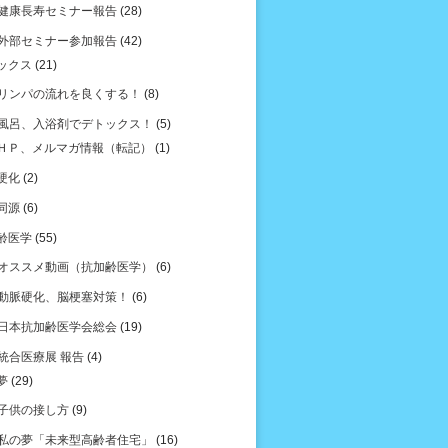
健康長寿セミナー報告
(28)
外部セミナー参加報告
(42)
ックス
(21)
リンパの流れを良くする！
(8)
風呂、入浴剤でデトックス！
(5)
ＨＰ、メルマガ情報（転記）
(1)
硬化
(2)
同源
(6)
齢医学
(55)
オススメ動画（抗加齢医学）
(6)
動脈硬化、脳梗塞対策！
(6)
日本抗加齢医学会総会
(19)
統合医療展 報告
(4)
夢
(29)
子供の接し方
(9)
私の夢「未来型高齢者住宅」
(16)