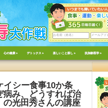
心の健康
»
デトックス
»
楽しいこと探し
»
抗加齢医学
»
ケイシー食事10か条
ぜ病み、どうすれば治
」の光田秀さんの講座