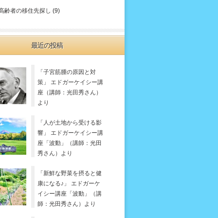
高齢者の移住先探し
(9)
最近の投稿
「子宮筋腫の原因と対
策」 エドガーケイシー講
座（講師：光田秀さん）
より
「人が土地から受ける影
響」 エドガーケイシー講
座「波動」（講師：光田
秀さん）より
「新鮮な野菜を摂ると健
康になる♪」 エドガーケ
イシー講座「波動」（講
師：光田秀さん）より