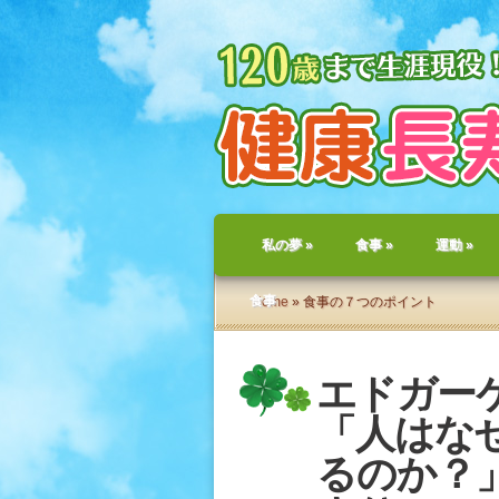
私の夢
»
食事
»
運動
»
食事
Home
» 食事の７つのポイント
エドガー
「人はな
るのか？