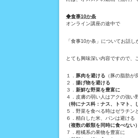
◆食事10か条
オンライン講座の途中で
「食事10か条」についてお話し
とても興味深い内容ですので、
１．
豚肉を避ける
（豚の脂肪が
２．
揚げ物を避ける
３．
新鮮な野菜を豊富に
４．皮膚の弱い人はアクの強い
（特にナス科：ナス、トマト、
５．野菜を食べる時はゼラチン
６．精白した米、パンは避ける
（複数の穀類を同時に食べない
７．柑橘系の果物を豊富に