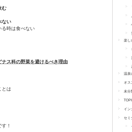
飲む
べない
いる時は食べない
楽し
どナス科の野菜を避けるべき理由
温泉
オス
ことは
未分
TOP
イン
セミ
です！