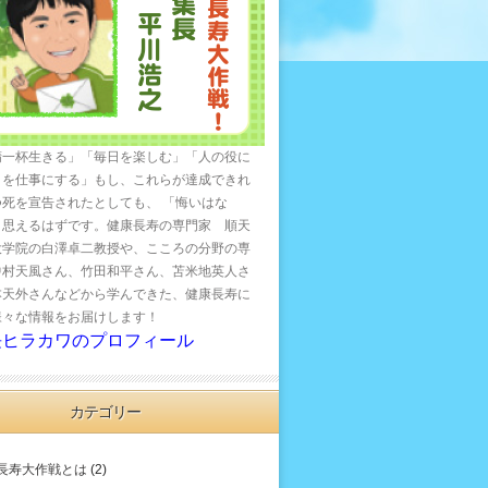
精一杯生きる」「毎日を楽しむ」「人の役に
とを仕事にする」もし、これらが達成できれ
つ死を宣告されたとしても、 「悔いはな
と思えるはずです。健康長寿の専門家 順天
大学院の白澤卓二教授や、こころの分野の専
中村天風さん、竹田和平さん、苫米地英人さ
本天外さんなどから学んできた、健康長寿に
様々な情報をお届けします！
長ヒラカワのプロフィール
カテゴリー
長寿大作戦とは
(2)