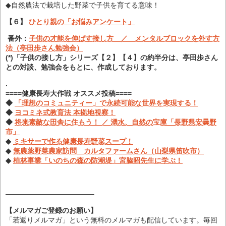
◆自然農法で栽培した野菜で子供を育てる意味！
【６】
ひとり親の「お悩みアンケート」
番外：
子供の才能を伸ばす接し方 ／ メンタルブロックを外す方
法（亭田歩さん勉強会）
(*)「子供の接し方」シリーズ【２】【４】の約半分は、
亭田歩さん
との対談、勉強会をもとに、作成しております。
.
====健康長寿大作戦 オススメ投稿====
◆
「理想のコミュニティー」で永続可能な世界を実現する！
◆
ヨコミネ式教育法 本拠地視察！
◆
将来素敵な田舎に住もう！ ／ 湧水、自然の宝庫「長野県安曇野
市」
◆
ミキサーで作る健康長寿野菜スープ！
◆
無農薬野菜農家訪問 カルタファームさん（山梨県笛吹市）
◆
植林事業「いのちの森の防潮堤」宮脇昭先生に学ぶ！
————————————–
【メルマガご登録のお願い】
「若返りメルマガ」という無料のメルマガも配信しています。毎回