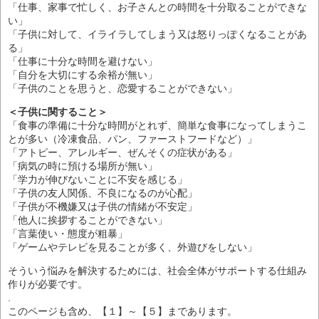
「仕事、家事で忙しく、お子さんとの時間を十分取ることができな
い」
「子供に対して、イライラしてしまう又は怒りっぽくなることがあ
る」
「仕事に十分な時間を避けない」
「自分を大切にする余裕が無い」
「子供のことを思うと、恋愛することができない」
＜子供に関すること＞
「食事の準備に十分な時間がとれず、簡単な食事になってしまうこ
とが多い（冷凍食品、パン、ファーストフードなど）」
「アトピー、アレルギー、ぜんそくの症状がある」
「病気の時に預ける場所が無い」
「学力が伸びないことに不安を感じる」
「子供の友人関係、不良になるのが心配」
「子供が不機嫌又は子供の情緒が不安定」
「他人に挨拶することができない」
「言葉使い・態度が粗暴」
「ゲームやテレビを見ることが多く、外遊びをしない」
そういう悩みを解決するためには、社会全体がサポートする仕組み
作りが必要です。
.
このページも含め、【１】～【５】まであります。