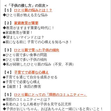
＜「子供の接し方」の目次＞
【１】
ひとり親の悩みとは！？
◆ひとり親が抱える主な悩み
【２】
家庭教育が重要
◆教育がますます重要な時代に！
◆家庭教育が重要！
◆望ましいマインドとは？
◆親になる前に 子育ての心構えを知るべき！
【３】
ひとり親で育った子供の傾向
◆ひとり親で多い食事の問題
◆ひとり親で多い子供の傾向
◆私が経験したひとり親の悩み（不安、不満）
【４】
子育てで必要な心構え
◆
子育てを通じて自分を成長させる
◆子育てで必要な心構え
◆【厳禁！】 体罰の弊害
【５】
ひとり親にとっての「理想のコミュニティー」
◆理想のコミュニティーとは？
◆長老のような人格者が子供を見守る託児所
◆子供がおじいちゃん、おばあちゃんと一緒にいると良いこと！