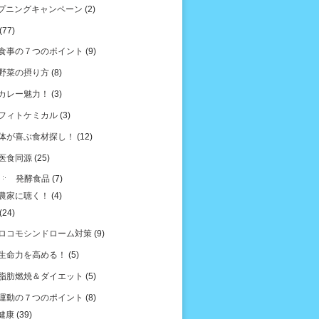
プニングキャンペーン
(2)
(77)
食事の７つのポイント
(9)
野菜の摂り方
(8)
カレー魅力！
(3)
フィトケミカル
(3)
体が喜ぶ食材探し！
(12)
医食同源
(25)
発酵食品
(7)
農家に聴く！
(4)
(24)
ロコモシンドローム対策
(9)
生命力を高める！
(5)
脂肪燃焼＆ダイエット
(5)
運動の７つのポイント
(8)
健康
(39)