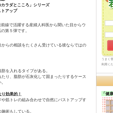
のカラダとこころ」シリーズ
ストアップ
最前線で活躍する産婦人科医から聞いた目からウ
話の第５弾です。
性からの相談をたくさん受けている彼ならではの
うまく
利用く
脂肪を入れるタイプがある。
れたり、脂肪が石灰化して固まったりするケース
い。
「健
なり効果的！
ジや筋トレの組み合わせで自然にバストアップす
の施術もしている。