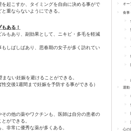
理を起こすか、タイミングを自由に決める事がで
オー
どと重ならないようにできる。
食事
プもある！
ピルもあり、副効果として、ニキビ・多毛を軽減
事もしばしばあり、思春期の女子が多く訪れてい
望まない妊娠を避けることができる。
ば性交後1週間まで妊娠を予防する事ができる）
運動
やその他の薬やワクチンも、医師は自分の患者の
ことができる。
も、非常に優秀な薬が多くある。
心の