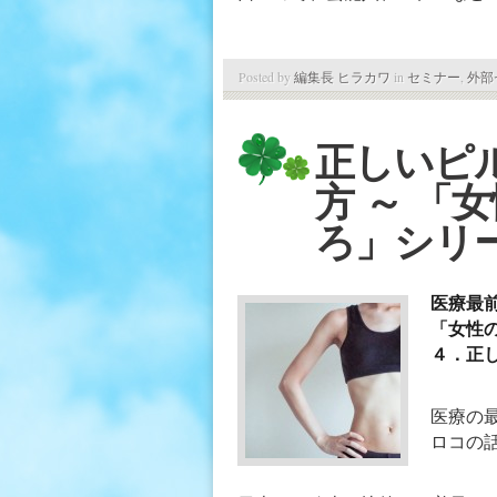
Posted by
編集長 ヒラカワ
in
セミナー
,
外部
正しいピ
方 ～ 「
ろ」シリ
医療最
「女性
４．正
医療の
ロコの