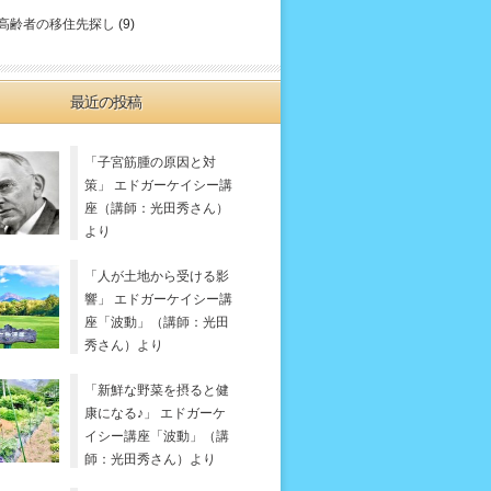
高齢者の移住先探し
(9)
最近の投稿
「子宮筋腫の原因と対
策」 エドガーケイシー講
座（講師：光田秀さん）
より
「人が土地から受ける影
響」 エドガーケイシー講
座「波動」（講師：光田
秀さん）より
「新鮮な野菜を摂ると健
康になる♪」 エドガーケ
イシー講座「波動」（講
師：光田秀さん）より