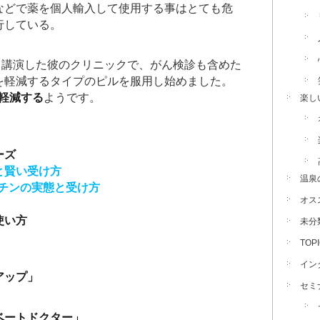
などで薬を個人輸入して使用する事はとても危
行している。
ある講演した彼のクリニックで、がん検診も含めた
を軽減するタイプのピルを服用し始めました。
で軽減する
ようです。
楽し
ーズ
と賢い受け方
温泉
クチンの実態と受け方
オス
使い方
未分
TOP
イン
アップ」
セミ
ベートドクター」