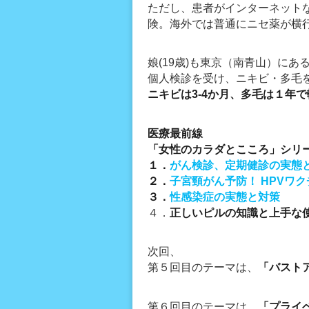
ただし、患者がインターネット
険。海外では普通にニセ薬が横
娘(19歳)も東京（南青山）に
個人検診を受け、ニキビ・多毛
ニキビは3-4か月、多毛は１年
医療最前線
「女性のカラダとこころ」シリ
１．
がん検診、定期健診の実態
２．
子宮頸がん予防！ HPVワ
３．
性感染症の実態と対策
４．
正しいピルの知識と上手な
次回、
第５回目のテーマは、
「バスト
第６回目のテーマは、
「プライ