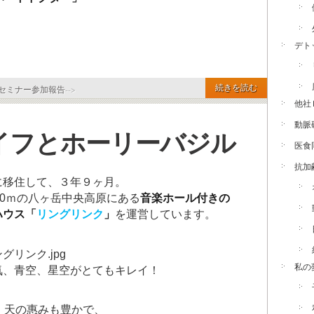
デト
続きを読む
セミナー参加報告
-->
他社
動脈
イフとホーリーバジル
医食
抗加
に移住して、３年９ヶ月。
70ｍの八ヶ岳中央高原にある
音楽ホール付きの
ハウス「
リングリンク
」
を運営しています。
私の
気、青空、星空がとてもキレイ！
、天の惠みも豊かで、