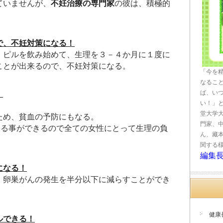
ていませんが、
不妊治療の専門家
の彼は、積極的
で、不妊対策になる！
）ピルを飲み始めて、生理を３－４か月に１度に
ことが出来るので、不妊対策になる。
「今を
なるこ
ば、い
！
い！」
。
堂大学
ため、貧血の予防にもなる。
門家、
する事ができるので全ての女性にとって生理の負
ん、藏
。
関する
編集
になる！
・卵巣がんの発生を半分以下に減らすことができ
健康
ルできる！