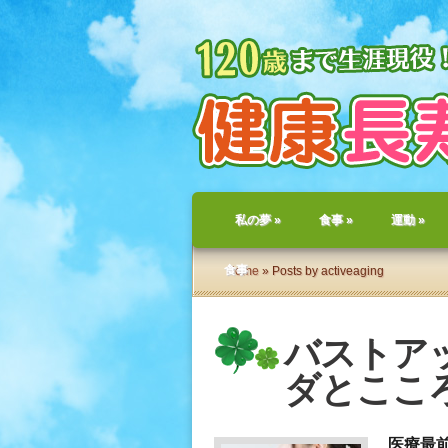
私の夢
»
食事
»
運動
»
食事
Home
» Posts by activeaging
バストアッ
ダとここ
医療最