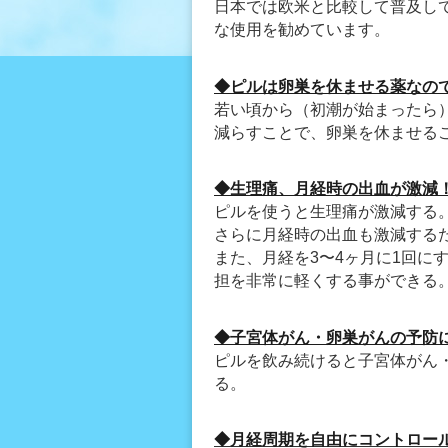
日本では欧米と比較して普及し
な使用を勧めています。
◆ピルは卵巣を休ませる薬なの
若い頃から（初潮が始まったら
減らすことで、卵巣を休ませる
◆生理痛、月経時の出血が激減
ピルを使うと生理痛が激減する
さらに月経時の出血も激減する
また、月経を3〜4ヶ月に1回に
担を非常に軽くする事ができる
◆子宮体がん・卵巣がんの予防
ピルを飲み続けると子宮体がん
る。
◆月経周期を自由にコントロー