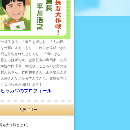
精一杯生きる」「毎日を楽しむ」「人の役に
とを仕事にする」もし、これらが達成できれ
つ死を宣告されたとしても、 「悔いはな
と思えるはずです。健康長寿の専門家 順天
大学院の白澤卓二教授や、こころの分野の専
中村天風さん、竹田和平さん、苫米地英人さ
本天外さんなどから学んできた、健康長寿に
様々な情報をお届けします！
長ヒラカワのプロフィール
カテゴリー
長寿大作戦とは
(2)