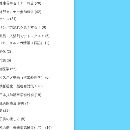
健康長寿セミナー報告
(28)
外部セミナー参加報告
(42)
ックス
(21)
リンパの流れを良くする！
(8)
風呂、入浴剤でデトックス！
(5)
ＨＰ、メルマガ情報（転記）
(1)
硬化
(2)
同源
(6)
齢医学
(55)
オススメ動画（抗加齢医学）
(6)
動脈硬化、脳梗塞対策！
(6)
日本抗加齢医学会総会
(19)
統合医療展 報告
(4)
夢
(29)
子供の接し方
(9)
私の夢「未来型高齢者住宅」
(16)