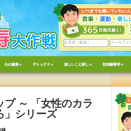
心の健康
»
デトックス
»
楽しいこと探し
»
抗加齢医学
»
プ ～ 「女性のカラ
ろ」シリーズ
前線