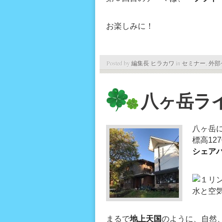
お楽しみに！
Posted by
編集長 ヒラカワ
in
セミナー
,
外部
八ヶ岳ラ
八ヶ岳
標高12
シェア
水と空
まるで
地上天国
のように、自然