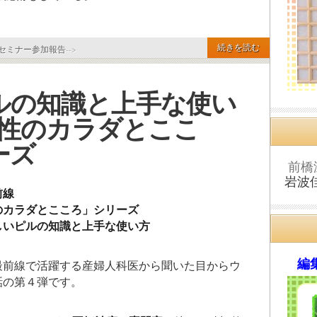
続きを読む
セミナー参加報告
-->
ルの知識と上手な使い
女性のカラダとここ
ーズ
前橋
岩波
前線
のカラダとこころ」シリーズ
しいピルの知識と上手な使い方
編集
最前線で活躍する産婦人科医から聞いた目からウ
話の第４弾です。