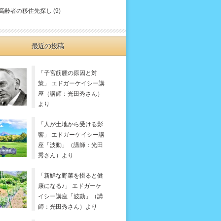
高齢者の移住先探し
(9)
最近の投稿
「子宮筋腫の原因と対
策」 エドガーケイシー講
座（講師：光田秀さん）
より
「人が土地から受ける影
響」 エドガーケイシー講
座「波動」（講師：光田
秀さん）より
「新鮮な野菜を摂ると健
康になる♪」 エドガーケ
イシー講座「波動」（講
師：光田秀さん）より