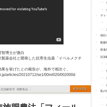
デト
他社
動脈
医食
村智博士が激白
抗加
米製薬会社と開発した抗寄生虫薬「イベルメクチ
効果を挙げたとの報告が、海外で相次ぐ。
hi.jp/articles/20210712/se1/00m/020/002000d
続きを読む
,
抗加齢医学
,
発酵食品
-->
私の