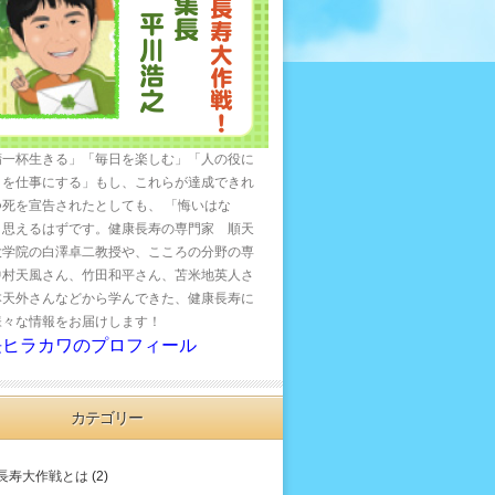
精一杯生きる」「毎日を楽しむ」「人の役に
とを仕事にする」もし、これらが達成できれ
つ死を宣告されたとしても、 「悔いはな
と思えるはずです。健康長寿の専門家 順天
大学院の白澤卓二教授や、こころの分野の専
中村天風さん、竹田和平さん、苫米地英人さ
本天外さんなどから学んできた、健康長寿に
様々な情報をお届けします！
長ヒラカワのプロフィール
カテゴリー
長寿大作戦とは
(2)