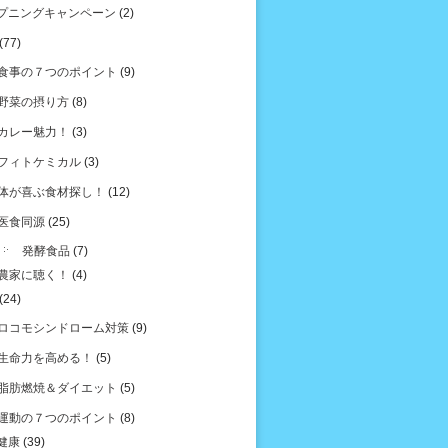
プニングキャンペーン
(2)
(77)
食事の７つのポイント
(9)
野菜の摂り方
(8)
カレー魅力！
(3)
フィトケミカル
(3)
体が喜ぶ食材探し！
(12)
医食同源
(25)
発酵食品
(7)
農家に聴く！
(4)
(24)
ロコモシンドローム対策
(9)
生命力を高める！
(5)
脂肪燃焼＆ダイエット
(5)
運動の７つのポイント
(8)
健康
(39)