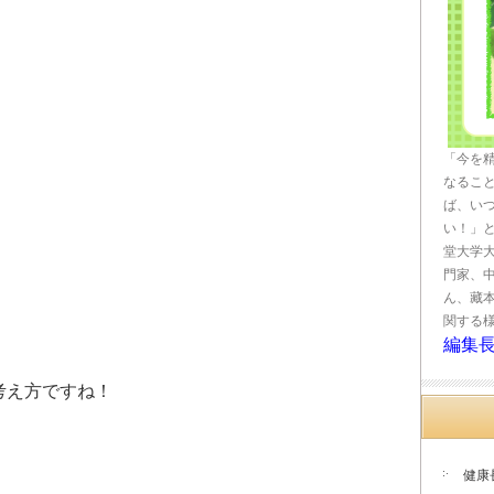
「今を
なるこ
ば、い
い！」
堂大学
門家、
ん、藏
関する
編集
考え方ですね！
健康