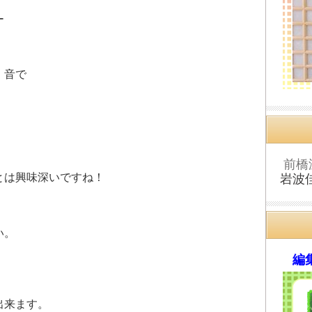
ー
・音で
前橋
とは興味深いですね！
岩波
い。
編集
出来ます。