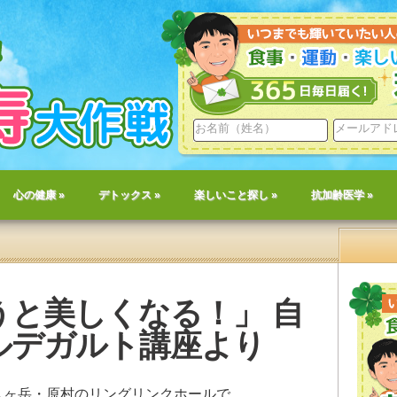
心の健康
»
デトックス
»
楽しいこと探し
»
抗加齢医学
»
うと美しくなる！」 自
ルデガルト講座より
八ヶ岳・原村のリングリンクホールで