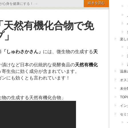
続きを読む
が心身を健康にする！
-->
「天然有機化合物で免
プ」
楽し
料
「しゅわさかさん」
には、微生物の生成する
天
か漬けなど日本の伝統的な発酵食品の
天然有機化
う寄生虫に効く成分が含まれています。
温泉
ガンにも効くとも言われています！
オス
未分
生物の生成する天然有機化合物」
TOP
イン
セミ