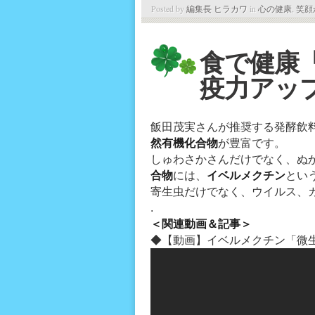
Posted by
編集長 ヒラカワ
in
心の健康
,
笑顔
食で健康
疫力アッ
飯田茂実さんが推奨する発酵飲
然有機化合物
が豊富です。
しゅわさかさんだけでなく、ぬ
合物
には、
イベルメクチン
とい
寄生虫だけでなく、ウイルス、
.
＜関連動画＆記事＞
◆【動画】イベルメクチン「微