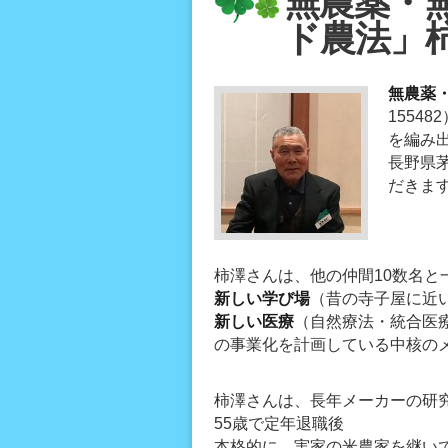
無農薬・
ド農法」
無農薬
155482
を編み
長野県
だきま
柿澤さんは、他の仲間10数名と
新しい学び場
（昔の寺子屋に近
新しい医療
（自然療法・統合医
の事業化を計画している中核の
柿澤さんは、長年メーカーの研
55歳で定年退職後
本格的に、実家の米農家を継い