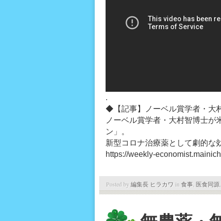
.
◆【記事】ノーベル賞学者・大
ノーベル賞学者・大村智博士が
ン」。
新型コロナ治療薬として劇的な
https://weekly-economist.mainic
Posted by
編集長 ヒラカワ
in
食事
,
医食同源