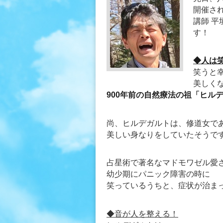
開催さ
講師 
す！
◆人は
笑うと
美しく
900年前の自然療法の祖「ヒル
尚、ヒルデガルトは、修道女で
美しい身なりをしていたそうで
占星術で著名なマドモワゼル愛
幼少期にパニック障害の時に
笑っているうちと、症状が治ま
◆音が人を整える！