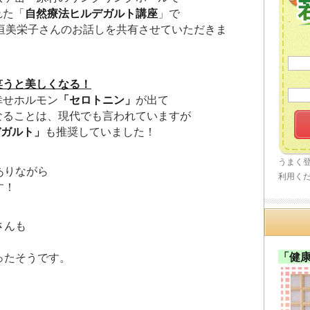
れた「
自然療法ヒルデガルト講座
」で
平垣美栄子さんのお話しを共有させていただきま
笑うと美しくなる！
幸せホルモン
「セロトニン」
が出て
なることは、現代でも言われていますが
デガルト」
も推奨していました！
うまく
ありながら
利用く
す！
さんも
「健
ったそうです。