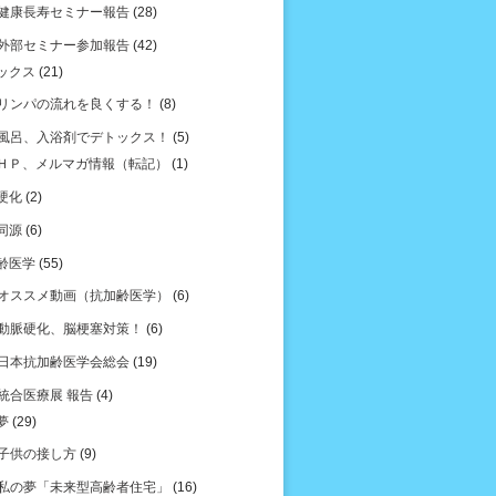
健康長寿セミナー報告
(28)
外部セミナー参加報告
(42)
ックス
(21)
リンパの流れを良くする！
(8)
風呂、入浴剤でデトックス！
(5)
ＨＰ、メルマガ情報（転記）
(1)
硬化
(2)
同源
(6)
齢医学
(55)
オススメ動画（抗加齢医学）
(6)
動脈硬化、脳梗塞対策！
(6)
日本抗加齢医学会総会
(19)
統合医療展 報告
(4)
夢
(29)
子供の接し方
(9)
私の夢「未来型高齢者住宅」
(16)