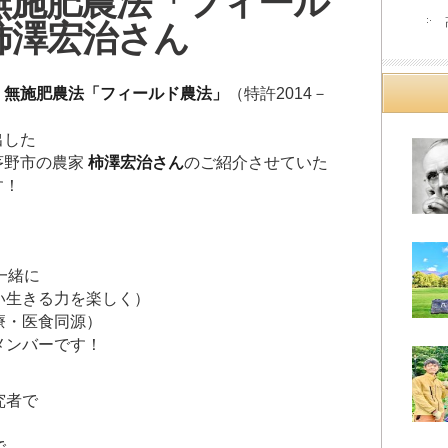
無施肥農法「フィール
柿澤宏治さん
・無施肥農法「フィールド農法」
（特許2014－
）
出した
茅野市の農家
柿澤宏治さん
のご紹介させていた
す！
一緒に
い生きる力を楽しく）
療・医食同源）
メンバーです！
究者で
で