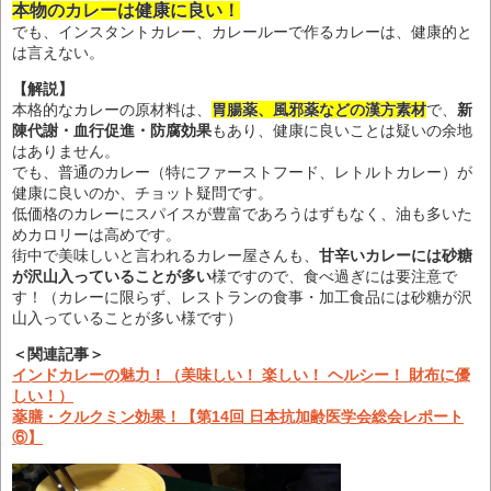
本物のカレーは健康に良い！
でも、インスタントカレー、カレールーで作るカレーは、健康的と
は言えない。
【解説】
本格的なカレーの原材料は、
胃腸薬、風邪薬などの漢方素材
で、
新
陳代謝・血行促進・防腐効果
もあり、健康に良いことは疑いの余地
はありません。
でも、普通のカレー（特にファーストフード、レトルトカレー）が
健康に良いのか、チョット疑問です。
低価格のカレーにスパイスが豊富であろうはずもなく、油も多いた
めカロリーは高めです。
街中で美味しいと言われるカレー屋さんも、
甘辛いカレーには砂糖
が沢山入っていることが多い
様ですので、食べ過ぎには要注意で
す！（カレーに限らず、レストランの食事・加工食品には砂糖が沢
山入っていることが多い様です）
＜関連記事＞
インドカレーの魅力！（美味しい！ 楽しい！ ヘルシー！ 財布に優
しい！）
薬膳・クルクミン効果！【第14回 日本抗加齢医学会総会レポート
⑥】