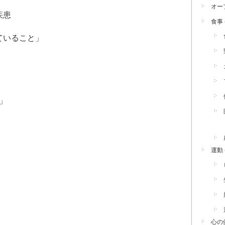
オー
疾患
食事
ていること」
」
運動
心の