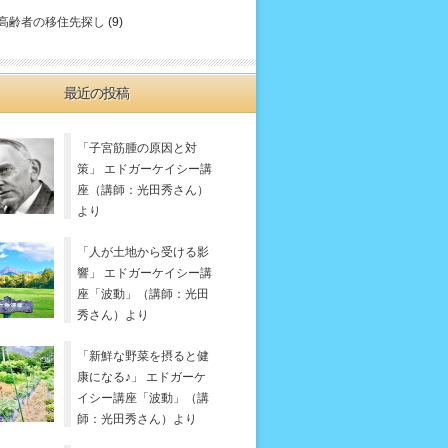
高齢者の移住先探し
(9)
最近の投稿
「子宮筋腫の原因と対
策」 エドガーケイシー講
座（講師：光田秀さん）
より
「人が土地から受ける影
響」 エドガーケイシー講
座「波動」（講師：光田
秀さん）より
「新鮮な野菜を摂ると健
康になる♪」 エドガーケ
イシー講座「波動」（講
師：光田秀さん）より