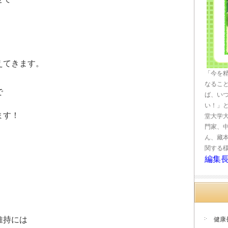
えてきます。
「今を
なるこ
で
ば、い
い！」
ます！
堂大学
門家、
ん、藏
関する
編集
維持には
健康