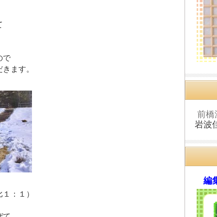
て
ので
だきます。
前橋
岩波
編集
比１：１）
ぜて