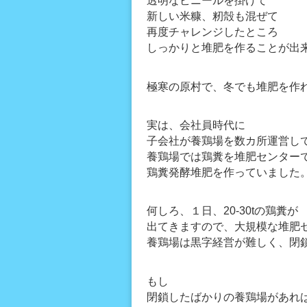
透明なビニールを掛けて
新しい米糠、籾殻も混ぜて
再度チャレンジしたところ
しっかりと堆肥を作ることが出
極寒の原村で、冬でも堆肥を作
実は、会社員時代に
子会社が養鶏場を数カ所運営し
養鶏場では鶏糞を堆肥センター
鶏糞発酵堆肥を作っていました
何しろ、１日、20-30tの鶏糞が
出てきますので、大規模な堆肥
養鶏場は黒字経営が難しく、閉
もし
閉鎖したばかりの養鶏場があれ