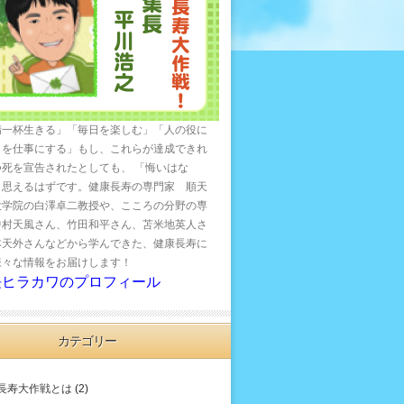
精一杯生きる」「毎日を楽しむ」「人の役に
とを仕事にする」もし、これらが達成できれ
つ死を宣告されたとしても、 「悔いはな
と思えるはずです。健康長寿の専門家 順天
大学院の白澤卓二教授や、こころの分野の専
中村天風さん、竹田和平さん、苫米地英人さ
本天外さんなどから学んできた、健康長寿に
様々な情報をお届けします！
長ヒラカワのプロフィール
カテゴリー
長寿大作戦とは
(2)