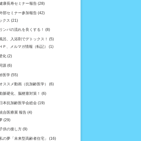
健康長寿セミナー報告
(28)
外部セミナー参加報告
(42)
ックス
(21)
リンパの流れを良くする！
(8)
風呂、入浴剤でデトックス！
(5)
ＨＰ、メルマガ情報（転記）
(1)
硬化
(2)
同源
(6)
齢医学
(55)
オススメ動画（抗加齢医学）
(6)
動脈硬化、脳梗塞対策！
(6)
日本抗加齢医学会総会
(19)
統合医療展 報告
(4)
夢
(29)
子供の接し方
(9)
私の夢「未来型高齢者住宅」
(16)