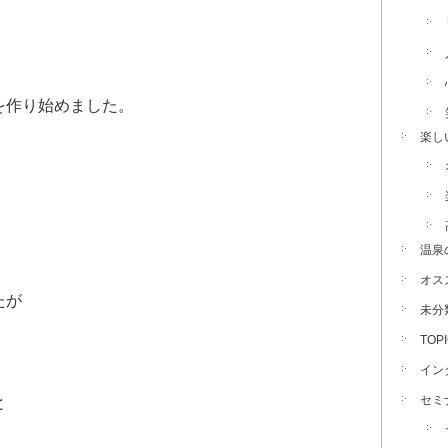
を作り始めました。
楽し
温泉
オス
たが
未分
TOP
イン
セミ
と