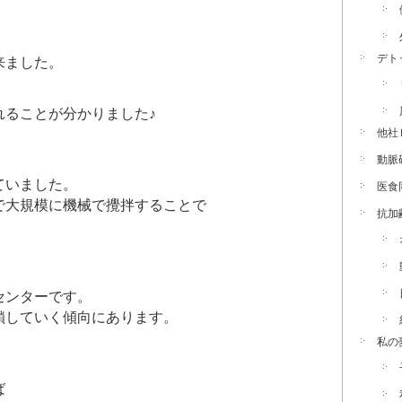
デト
来ました。
れることが分かりました♪
他社
動脈
ていました。
医食
で大規模に機械で攪拌することで
抗加
。
センターです。
鎖していく傾向にあります。
私の
ば