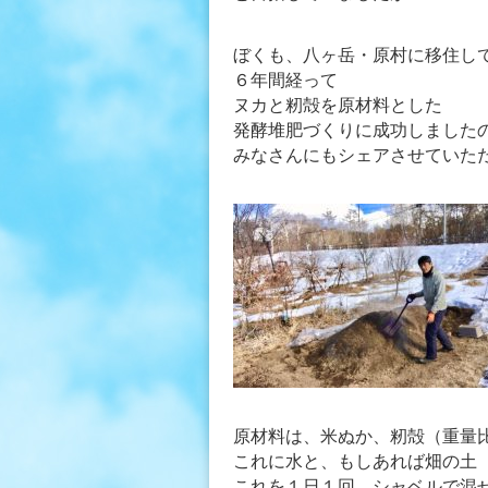
ぼくも、八ヶ岳・原村に移住し
６年間経って
ヌカと籾殻を原材料とした
発酵堆肥づくりに成功しました
みなさんにもシェアさせていた
原材料は、米ぬか、籾殻（重量
これに水と、もしあれば畑の土
これを１日１回、シャベルで混