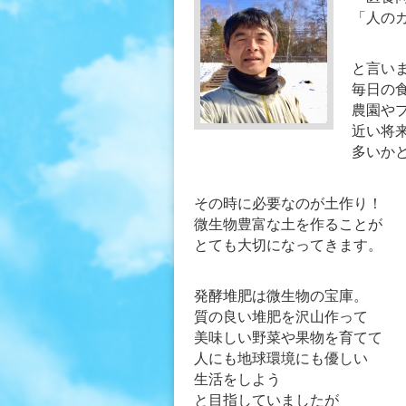
「人の
と言い
毎日の
農園や
近い将
多いか
その時に必要なのが土作り！
微生物豊富な土を作ることが
とても大切になってきます。
発酵堆肥は微生物の宝庫。
質の良い堆肥を沢山作って
美味しい野菜や果物を育てて
人にも地球環境にも優しい
生活をしよう
と目指していましたが