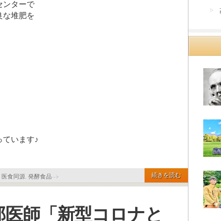
センターで
良な堆肥を
ています♪
続きを読む
,
医食同源
,
発酵食品
-->
郎医師「新型コロナと