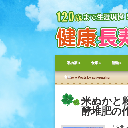
私の夢
»
食事
»
運動
»
食事
Home
» Posts by activeaging
米ぬかと
酵堆肥の
「医食