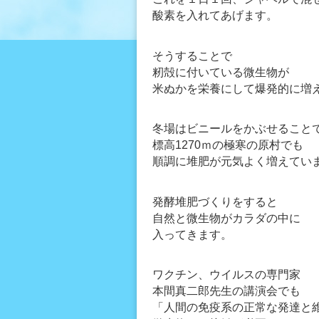
酸素を入れてあげます。
そうすることで
籾殻に付いている微生物が
米ぬかを栄養にして爆発的に増
冬場はビニールをかぶせること
標高1270ｍの極寒の原村でも
順調に堆肥が元気よく増えてい
発酵堆肥づくりをすると
自然と微生物がカラダの中に
入ってきます。
ワクチン、ウイルスの専門家
本間真二郎先生の講演会でも
「人間の免疫系の正常な発達と