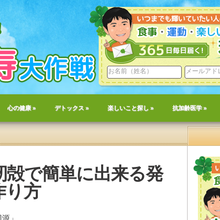
心の健康
»
デトックス
»
楽しいこと探し
»
抗加齢医学
»
籾殻で簡単に出来る発
作り方
同源」