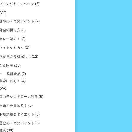
プニングキャンペーン
(2)
(77)
食事の７つのポイント
(9)
野菜の摂り方
(8)
カレー魅力！
(3)
フィトケミカル
(3)
体が喜ぶ食材探し！
(12)
医食同源
(25)
発酵食品
(7)
農家に聴く！
(4)
(24)
ロコモシンドローム対策
(9)
生命力を高める！
(5)
脂肪燃焼＆ダイエット
(5)
運動の７つのポイント
(8)
健康
(39)