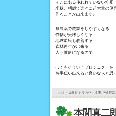
そこにある使われていない堆肥
米糠、籾殻で楽々に超大量の優
作ることが出来ます♪
無農薬で農業をしやすくなる
作物が美味しくなる
地球環境も改善する
森林再生が出来る
人も健康になるので
ぼくもそういうプロジェクトを
お手伝い出来ると良いなぁと思っ
Posted by
編集長 ヒラカワ
in
食事
,
医食同源
本間真二